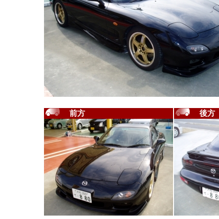
前方
後方