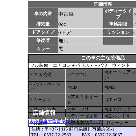
詳細情報
ボディータイ
車の内容
中古車
プ
0cc
排気量
車検期限
ドアタイプ
0ドア
ミッション
修復暦
無し
カラー
黒
この車の主な装備品
フル装備＝エアコン＋パワステ＋パワーウィンド
×|オートエアコ
×|フル装備
×|エアコン
ン
×|パワーウィン
×|CD
×|MD
ド
×|アルミホイー
×|カーナビ
×|エアロ
ル
×|リモコンキー
×|キーフリー
×|エアバック
店舗情報
×|４WD
×|ディーゼル車
×|左ハンドル
未使用車大型展示場松下モータース
○
|保証書
×|整備書類
×|1オーナー
住所：〒437-1415 静岡県掛川市菊浜59-1
TEL：0537-72-2583 FAX：0537-72-5067