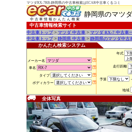
マツダRX-7RB-静岡県の中古車検索はECAR中古車くるコミ
静岡県のマツダ 
中古車情報かんたん検索
中古車情報検索サイト
中古車トップ
>
マツダ 中古車
>
マツダ RX-7 中古車
中古車トップ
>
静岡県 中古車
>
静岡県のマツダ中古
かんたん検索システム
年式
メーカー名
走行距離
車名
タイプ
予算
ボディカラー
地域
全体写真