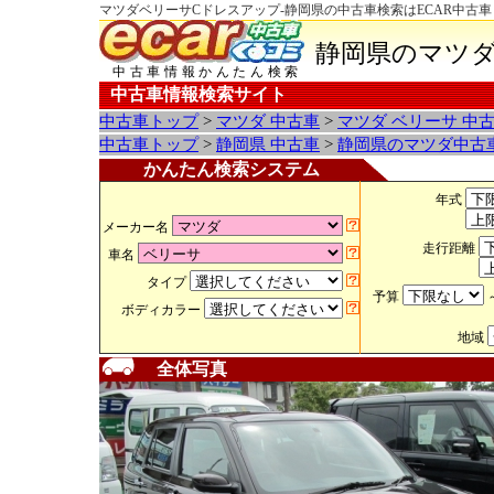
マツダベリーサCドレスアップ-静岡県の中古車検索はECAR中古
静岡県のマツダ
中古車情報かんたん検索
中古車情報検索サイト
中古車トップ
>
マツダ 中古車
>
マツダ ベリーサ 中
中古車トップ
>
静岡県 中古車
>
静岡県のマツダ中古
かんたん検索システム
年式
メーカー名
走行距離
車名
タイプ
予算
ボディカラー
地域
全体写真