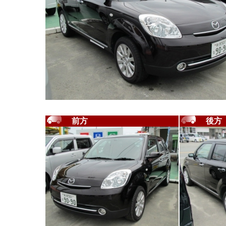
前方
後方