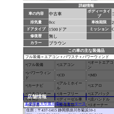
詳細情報
ボディータイ
車の内容
中古車
プ
0cc
排気量
車検期限
ドアタイプ
1500ドア
ミッション
修復暦
無し
カラー
ブラウン
この車の主な装備品
フル装備＝エアコン＋パワステ＋パワーウィンド
×|オートエアコ
×|フル装備
×|エアコン
ン
×|パワーウィン
×|CD
×|MD
ド
×|アルミホイー
×|カーナビ
×|エアロ
ル
×|リモコンキー
×|キーフリー
×|エアバック
店舗情報
×|４WD
×|ディーゼル車
×|左ハンドル
未使用車大型展示場松下モータース
○
|保証書
×|整備書類
×|1オーナー
住所：〒437-1415 静岡県掛川市菊浜59-1