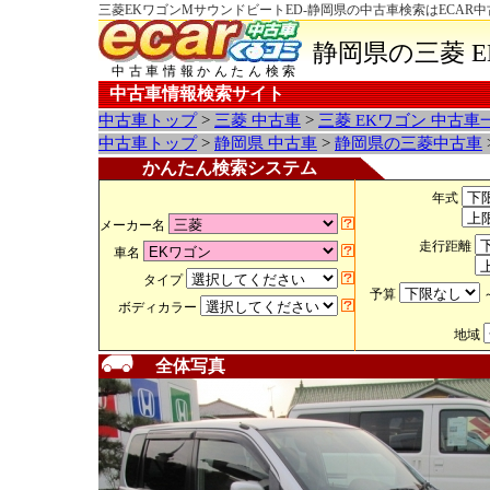
三菱EKワゴンMサウンドビートED-静岡県の中古車検索はECAR
静岡県の三菱 
中古車情報かんたん検索
中古車情報検索サイト
中古車トップ
>
三菱 中古車
>
三菱 EKワゴン 中古車
中古車トップ
>
静岡県 中古車
>
静岡県の三菱中古車
かんたん検索システム
年式
メーカー名
走行距離
車名
タイプ
予算
ボディカラー
地域
全体写真