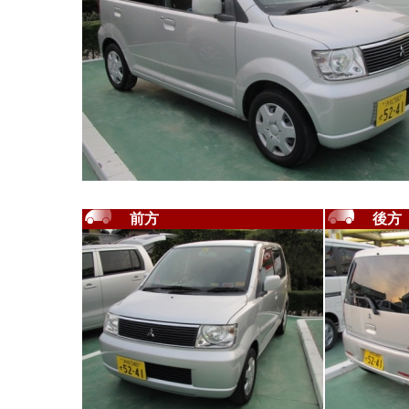
前方
後方