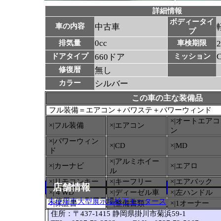
詳細情報
ボディータイ
車の内容
中古車
プ
0cc
排気量
車検期限
ドアタイプ
660ドア
ミッション
修復暦
無し
カラー
シルバー
この車の主な装備品
フル装備＝エアコン＋パワステ＋パワーウィンド
×|オートエアコ
×|フル装備
×|エアコン
ン
×|パワーウィン
×|CD
×|MD
ド
×|アルミホイー
×|カーナビ
×|エアロ
ル
×|リモコンキー
×|キーフリー
×|エアバック
店舗情報
×|４WD
×|ディーゼル車
×|左ハンドル
未使用車大型展示場松下モータース
○
|保証書
×|整備書類
×|1オーナー
住所：〒437-1415 静岡県掛川市菊浜59-1