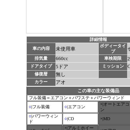
詳細情報
ボディータイ
車の内容
未使用車
プ
660cc
排気量
車検期限
ドアタイプ
5ドア
ミッション
修復暦
無し
カラー
アオ
この車の主な装備品
フル装備＝エアコン＋パワステ＋パワーウィンド
×|オートエアコ
○
|フル装備
○
|エアコン
ン
○
|パワーウィン
○
|CD
×|MD
ド
×|アルミホイー