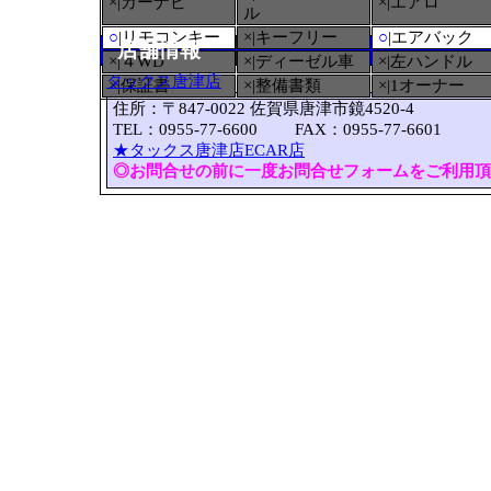
×|カーナビ
×|エアロ
ル
○
|リモコンキー
×|キーフリー
○
|エアバック
店舗情報
×|４WD
×|ディーゼル車
×|左ハンドル
タックス唐津店
×|保証書
×|整備書類
×|1オーナー
住所：〒847-0022 佐賀県唐津市鏡4520-4
TEL：0955-77-6600 FAX：0955-77-6601
★タックス唐津店ECAR店
◎お問合せの前に一度お問合せフォームをご利用頂