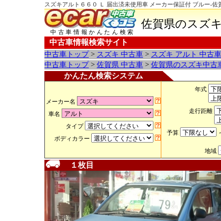
スズキアルト６６０ Ｌ 届出済未使用車 メーカー保証付 ブルー-
佐賀県のスズキ
中古車情報かんたん検索
中古車情報検索サイト
中古車トップ
>
スズキ 中古車
>
スズキ アルト 中古
中古車トップ
>
佐賀県 中古車
>
佐賀県のスズキ中古
かんたん検索システム
年式
メーカー名
走行距離
車名
タイプ
予算
ボディカラー
地域
１枚目