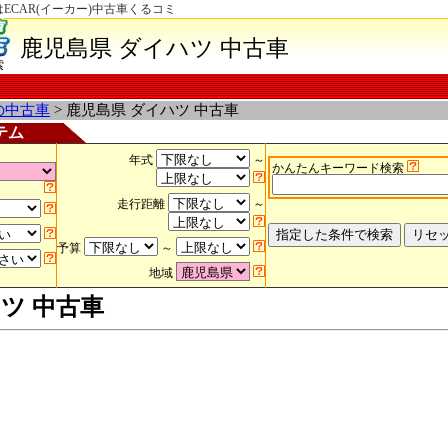
CAR(イーカー)中古車くるコミ
鹿児島県 ダイハツ 中古車
索
の中古車
> 鹿児島県 ダイハツ 中古車
テム
年式
～
かんたんキーワード検索
走行距離
～
予算
～
地域
ツ 中古車