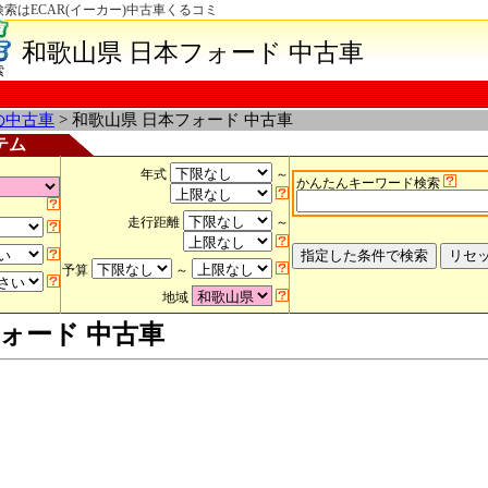
索はECAR(イーカー)中古車くるコミ
和歌山県 日本フォード 中古車
索
の中古車
> 和歌山県 日本フォード 中古車
テム
年式
～
かんたんキーワード検索
走行距離
～
予算
～
地域
ォード 中古車