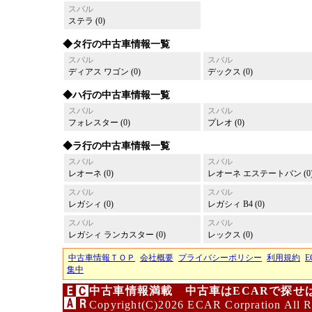
スバル
ステラ (0)
◆タ行の中古車情報一覧
スバル
スバル
ディアス ワゴン (0)
デックス (0)
◆ハ行の中古車情報一覧
スバル
スバル
フォレスター (0)
プレオ (0)
◆ラ行の中古車情報一覧
スバル
スバル
レオーネ (0)
レオーネ エステートバン (0
スバル
スバル
レガシィ (0)
レガシィ B4 (0)
スバル
スバル
レガシィ ランカスター (0)
レックス (0)
中古車情報ＴＯＰ
会社概要
プライバシーポリシー
利用規約
E
集中
中古車情報満載 中古車はECARで探せ
Copyright(C)2026 ECAR Corpration All R