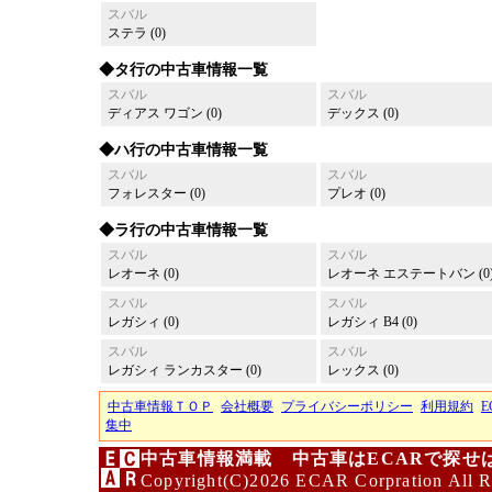
スバル
ステラ (0)
◆タ行の中古車情報一覧
スバル
スバル
ディアス ワゴン (0)
デックス (0)
◆ハ行の中古車情報一覧
スバル
スバル
フォレスター (0)
プレオ (0)
◆ラ行の中古車情報一覧
スバル
スバル
レオーネ (0)
レオーネ エステートバン (0
スバル
スバル
レガシィ (0)
レガシィ B4 (0)
スバル
スバル
レガシィ ランカスター (0)
レックス (0)
中古車情報ＴＯＰ
会社概要
プライバシーポリシー
利用規約
E
集中
中古車情報満載 中古車はECARで探せ
Copyright(C)2026 ECAR Corpration All R