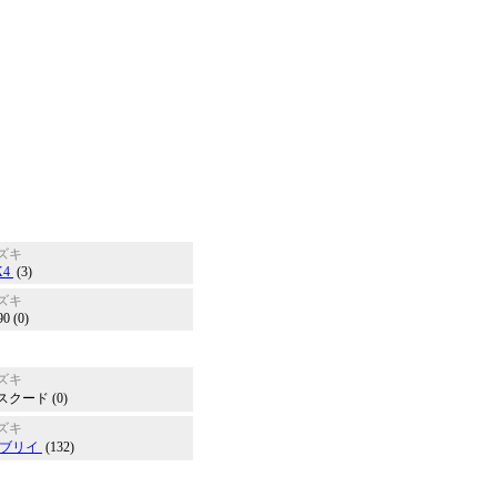
ズキ
X4
(3)
ズキ
0 (0)
ズキ
スクード (0)
ズキ
ブリイ
(132)