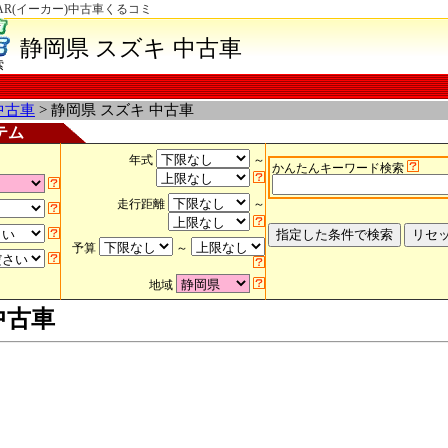
R(イーカー)中古車くるコミ
静岡県 スズキ 中古車
索
中古車
> 静岡県 スズキ 中古車
テム
年式
～
かんたんキーワード検索
走行距離
～
予算
～
地域
中古車