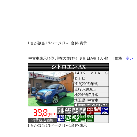
1 台が該当 1/1ページ [1～1台]を表示
中古車表示順位
現在の並び順: 更新日が新しい順
[価格
高い
シトロエン AX
1.4Ｃ２ ＶＴＲ Ｓ
Ｄナビ
H19(2007)年式
走行57203km
検2016年7月迄
埼玉県- 中古車
万円
消費税込価格
1 台が該当 1/1ページ [1～1台]を表示