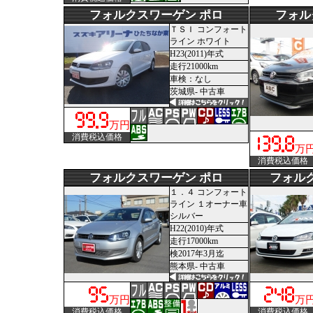
フォルクスワーゲン ポロ
フォル
ＴＳＩ コンフォート
ライン ホワイト
H23(2011)年式
走行21000km
車検：なし
茨城県- 中古車
万円
消費税込価格
万
消費税込価格
フォルクスワーゲン ポロ
フォル
１．４ コンフォート
ライン １オーナー車
シルバー
H22(2010)年式
走行17000km
検2017年3月迄
熊本県- 中古車
万円
万
消費税込価格
消費税込価格