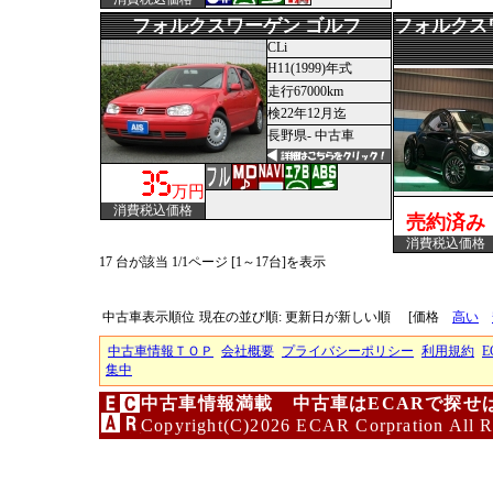
フォルクスワーゲン ゴルフ
フォルクス
CLi
H11(1999)年式
走行67000km
検22年12月迄
長野県- 中古車
万円
消費税込価格
売約済み
消費税込価格
17 台が該当 1/1ページ [1～17台]を表示
中古車表示順位
現在の並び順: 更新日が新しい順
[価格
高い
中古車情報ＴＯＰ
会社概要
プライバシーポリシー
利用規約
E
集中
中古車情報満載 中古車はECARで探せ
Copyright(C)2026 ECAR Corpration All R