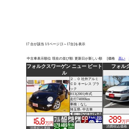
17 台が該当 1/1ページ [1～17台]を表示
中古車表示順位
現在の並び順: 更新日が新しい順
[価格
高い
フォルクスワーゲン ニュー ビート
フォル
ル
２．０ 社外アルミ
ＣＤ キーレス ブラ
ック
H13(2001)年式
走行74000km
車検：なし
埼玉県- 中古車
万
万円
消費税込価格
消費税込価格