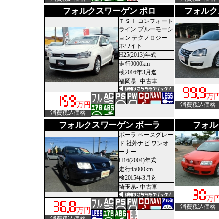
フォルクスワーゲン ポロ
フォルク
ＴＳＩ コンフォート
ライン ブルーモーシ
ョン テクノロジー
ホワイト
H25(2013)年式
走行9000km
検2016年3月迄
福岡県- 中古車
万
万円
消費税込価格
消費税込価格
フォルクスワーゲン ボーラ
フォル
ボーラ ベースグレー
ド 社外ナビ ワンオ
ーナー
H16(2004)年式
走行45000km
検2015年3月迄
埼玉県- 中古車
万
消費税込価格
万円
消費税込価格