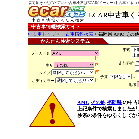
福岡県その他(AMC)の中古車検索はECAR(イーカー)中古車くるコ
ECAR中古車
中古車情報かんたん検索
中古車情報検索サイト
中古車トップ
>
中古車情報検索
> 福岡県 AMC その
かんたん検索システム
年式
メーカー名
走行距離
車名
タイプ
予算
～
ボディカラー
地域
AMC
その他
福岡県
の中古
上記条件で検索しましたが
検索の条件をゆるくしてか