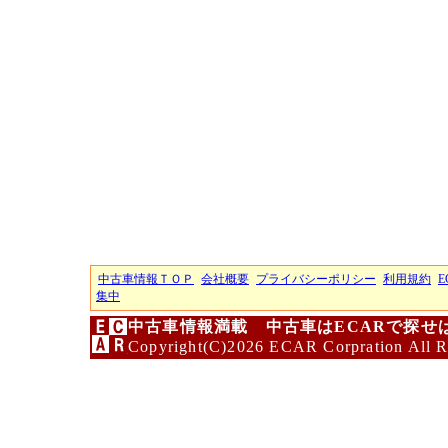
中古車情報ＴＯＰ
会社概要
プライバシーポリシー
利用規約
E
集中
中古車情報満載 中古車はECARで探せ
Copyright(C)2026 ECAR Corpration All R