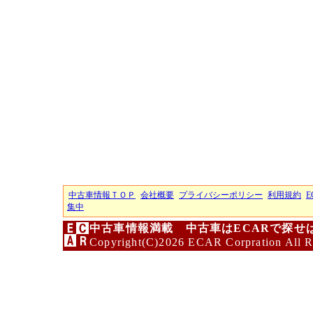
中古車情報ＴＯＰ
会社概要
プライバシーポリシー
利用規約
E
集中
中古車情報満載 中古車はECARで探せ
Copyright(C)2026 ECAR Corpration All R