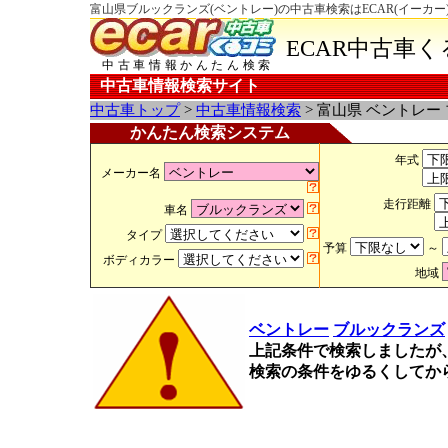
富山県ブルックランズ(ベントレー)の中古車検索はECAR(イーカー
ECAR中古車
中古車情報かんたん検索
中古車情報検索サイト
中古車トップ
>
中古車情報検索
> 富山県 ベントレー
かんたん検索システム
年式
メーカー名
走行距離
車名
タイプ
予算
～
ボディカラー
地域
ベントレー
ブルックランズ
上記条件で検索しましたが
検索の条件をゆるくしてか