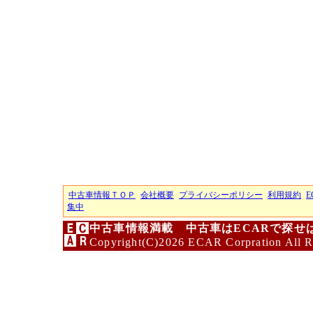
中古車情報ＴＯＰ
会社概要
プライバシーポリシー
利用規約
E
集中
中古車情報満載 中古車はECARで探せ
Copyright(C)2026 ECAR Corpration All R