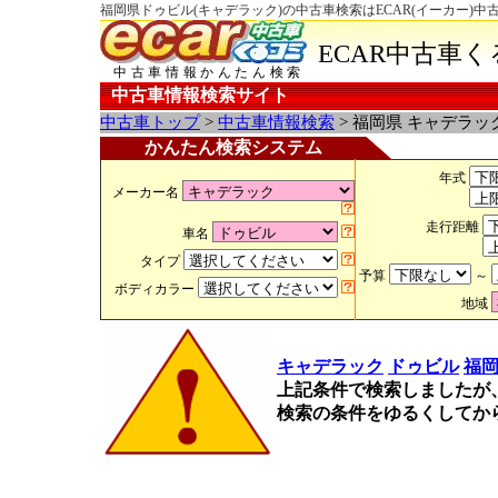
福岡県ドゥビル(キャデラック)の中古車検索はECAR(イーカー)中
ECAR中古車
中古車情報かんたん検索
中古車情報検索サイト
中古車トップ
>
中古車情報検索
> 福岡県 キャデラッ
かんたん検索システム
年式
メーカー名
走行距離
車名
タイプ
予算
～
ボディカラー
地域
キャデラック
ドゥビル
福
上記条件で検索しましたが
検索の条件をゆるくしてか