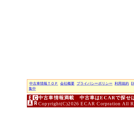
中古車情報ＴＯＰ
会社概要
プライバシーポリシー
利用規約
E
集中
中古車情報満載 中古車はECARで探せ
Copyright(C)2026 ECAR Corpration All R