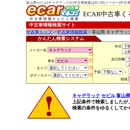
富山県セビル(キャデラック)の中古車検索はECAR(イーカー)中古
ECAR中古車
中古車情報かんたん検索
中古車情報検索サイト
中古車トップ
>
中古車情報検索
> 富山県 キャデラッ
かんたん検索システム
年式
メーカー名
走行距離
車名
タイプ
予算
～
ボディカラー
地域
キャデラック
セビル
富山
上記条件で検索しましたが
検索の条件をゆるくしてか