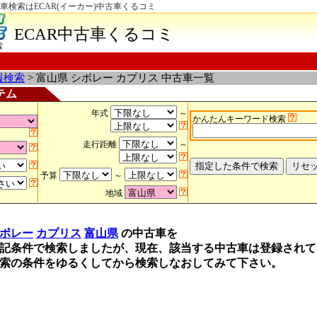
車検索はECAR(イーカー)中古車くるコミ
ECAR中古車くるコミ
索
報検索
> 富山県 シボレー カプリス 中古車一覧
テム
年式
～
かんたんキーワード検索
走行距離
～
予算
～
地域
ボレー
カプリス
富山県
の中古車を
記条件で検索しましたが、現在、該当する中古車は登録されて
索の条件をゆるくしてから検索しなおしてみて下さい。