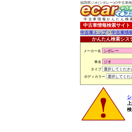
福岡県ジオ(シボレー)の中古車検
中古車情報かんたん検
中古車情報検索サイト
中古車トップ
>
中古車情
かんたん検索シス
メーカー名
車名
タイプ
ボディカラー
シ
上
検