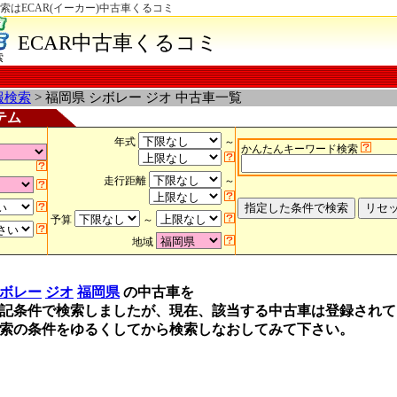
索はECAR(イーカー)中古車くるコミ
ECAR中古車くるコミ
索
報検索
> 福岡県 シボレー ジオ 中古車一覧
テム
年式
～
かんたんキーワード検索
走行距離
～
予算
～
地域
ボレー
ジオ
福岡県
の中古車を
記条件で検索しましたが、現在、該当する中古車は登録されて
索の条件をゆるくしてから検索しなおしてみて下さい。