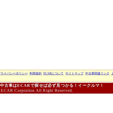
プライバシーポリシー
利用規約
ECARについて
サイトマップ
中古車関連リンク
中古車はECARで探せば必ず見つかる！イークルマ！
 ECAR Corpration All Right Reserved.