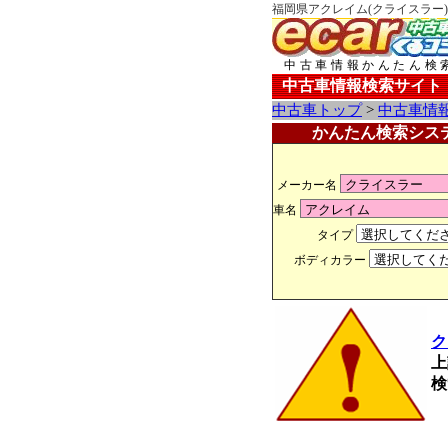
福岡県アクレイム(クライスラー)
中古車情報かんたん検
中古車情報検索サイト
中古車トップ
>
中古車情
かんたん検索シス
メーカー名
車名
タイプ
ボディカラー
ク
上
検