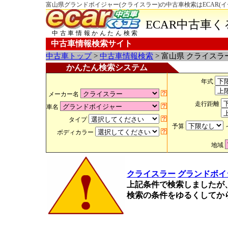
富山県グランドボイジャー(クライスラー)の中古車検索はECAR(
ECAR中古車
中古車情報かんたん検索
中古車情報検索サイト
中古車トップ
>
中古車情報検索
> 富山県 クライスラ
かんたん検索システム
年式
メーカー名
走行距離
車名
タイプ
予算
ボディカラー
地域
クライスラー
グランドボイ
上記条件で検索しましたが
検索の条件をゆるくしてか