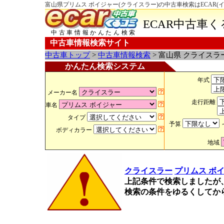
富山県プリムス ボイジャー(クライスラー)の中古車検索はECAR(
ECAR中古車
中古車情報かんたん検索
中古車情報検索サイト
中古車トップ
>
中古車情報検索
> 富山県 クライスラ
かんたん検索システム
年式
メーカー名
走行距離
車名
タイプ
予算
ボディカラー
地域
クライスラー
プリムス ボ
上記条件で検索しましたが
検索の条件をゆるくしてか