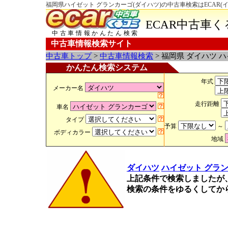
福岡県ハイゼット グランカーゴ(ダイハツ)の中古車検索はECAR(
ECAR中古車
中古車情報かんたん検索
中古車情報検索サイト
中古車トップ
>
中古車情報検索
> 福岡県 ダイハツ 
かんたん検索システム
年式
メーカー名
走行距離
車名
タイプ
予算
～
ボディカラー
地域
ダイハツ
ハイゼット グラ
上記条件で検索しましたが
検索の条件をゆるくしてか