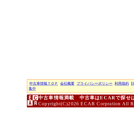
中古車情報ＴＯＰ
会社概要
プライバシーポリシー
利用規約
E
集中
中古車情報満載 中古車はECARで探せ
Copyright(C)2026 ECAR Corpration All R