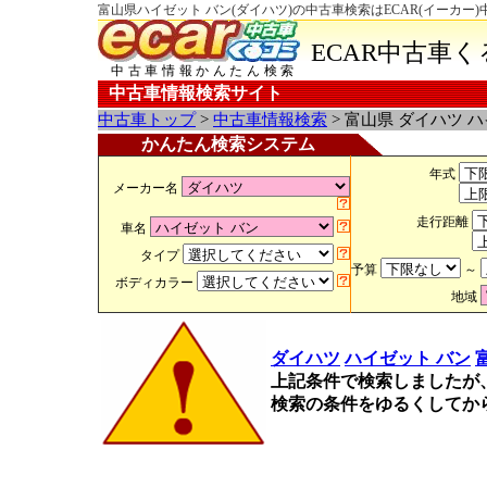
富山県ハイゼット バン(ダイハツ)の中古車検索はECAR(イーカー
ECAR中古車
中古車情報かんたん検索
中古車情報検索サイト
中古車トップ
>
中古車情報検索
> 富山県 ダイハツ 
かんたん検索システム
年式
メーカー名
走行距離
車名
タイプ
予算
～
ボディカラー
地域
ダイハツ
ハイゼット バン
上記条件で検索しましたが
検索の条件をゆるくしてか