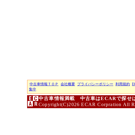
中古車情報ＴＯＰ
会社概要
プライバシーポリシー
利用規約
E
集中
中古車情報満載 中古車はECARで探せ
Copyright(C)2026 ECAR Corpration All R