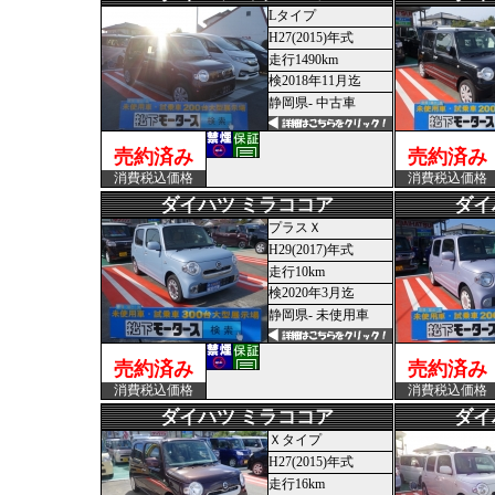
Lタイプ
H27(2015)年式
走行1490km
検2018年11月迄
静岡県- 中古車
売約済み
売約済み
消費税込価格
消費税込価格
ダイハツ ミラココア
ダイ
プラスＸ
H29(2017)年式
走行10km
検2020年3月迄
静岡県- 未使用車
売約済み
売約済み
消費税込価格
消費税込価格
ダイハツ ミラココア
ダイ
Ｘタイプ
H27(2015)年式
走行16km