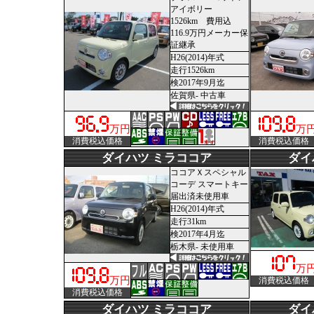
アイボリー
1526km 費用込
116.9万円メーカー保
証継承
H26(2014)年式
走行1526km
検2017年9月迄
佐賀県- 中古車
万円
万
消費税込価格
消費税込価格
ダイハツ ミラココア
ダイ
ココアＸスペシャル
コーデ スマートキー
届出済未使用車
H26(2014)年式
走行31km
検2017年4月迄
栃木県- 未使用車
万
万円
消費税込価格
消費税込価格
ダイハツ ミラココア
ダイ