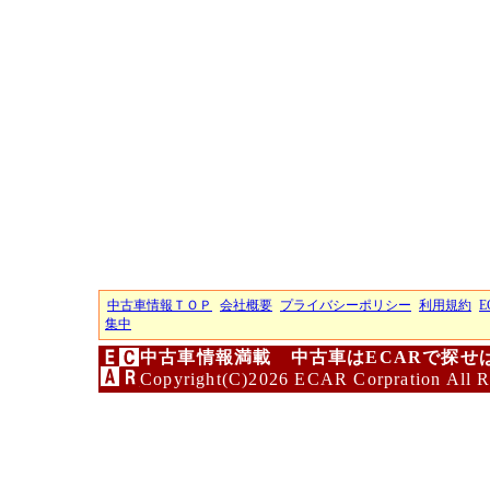
中古車情報ＴＯＰ
会社概要
プライバシーポリシー
利用規約
E
集中
中古車情報満載 中古車はECARで探せ
Copyright(C)2026 ECAR Corpration All R