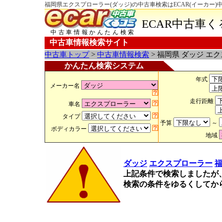
福岡県エクスプローラー(ダッジ)の中古車検索はECAR(イーカー)
ECAR中古車
中古車情報かんたん検索
中古車情報検索サイト
中古車トップ
>
中古車情報検索
> 福岡県 ダッジ エ
かんたん検索システム
年式
メーカー名
走行距離
車名
タイプ
予算
～
ボディカラー
地域
ダッジ
エクスプローラー
上記条件で検索しましたが
検索の条件をゆるくしてか