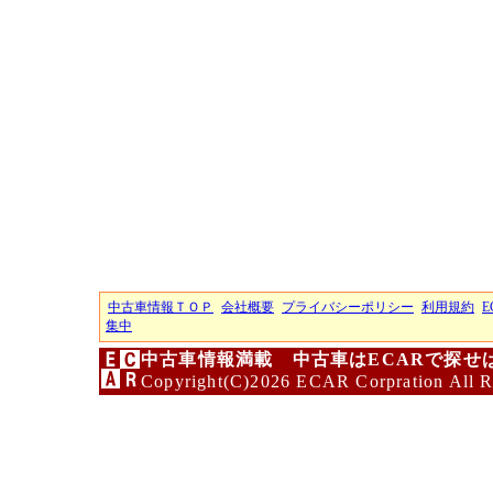
中古車情報ＴＯＰ
会社概要
プライバシーポリシー
利用規約
E
集中
中古車情報満載 中古車はECARで探せ
Copyright(C)2026 ECAR Corpration All R