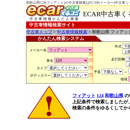
和歌山県124(フィアット)の中古車検索はECAR(イーカー)中古車
ECAR中古車
中古車情報かんたん検索
中古車情報検索サイト
中古車トップ
>
中古車情報検索
> 和歌山県 フィアット
かんたん検索システム
年式
メーカー名
走行距離
車名
タイプ
予算
～
ボディカラー
地域
フィアット
124
和歌山県
の
上記条件で検索しましたが
検索の条件をゆるくしてか