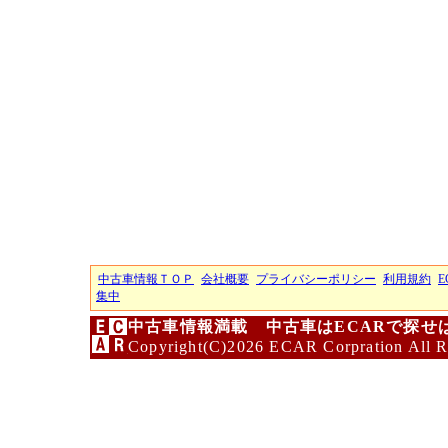
中古車情報ＴＯＰ
会社概要
プライバシーポリシー
利用規約
E
集中
中古車情報満載 中古車はECARで探せ
Copyright(C)2026 ECAR Corpration All R