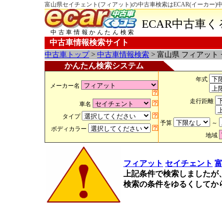
富山県セイチェント(フィアット)の中古車検索はECAR(イーカー)
ECAR中古車
中古車情報かんたん検索
中古車情報検索サイト
中古車トップ
>
中古車情報検索
> 富山県 フィアット
かんたん検索システム
年式
メーカー名
走行距離
車名
タイプ
予算
～
ボディカラー
地域
フィアット
セイチェント
上記条件で検索しましたが
検索の条件をゆるくしてか