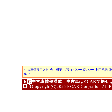
中古車情報ＴＯＰ
会社概要
プライバシーポリシー
利用規約
E
集中
中古車情報満載 中古車はECARで探せ
Copyright(C)2026 ECAR Corpration All R