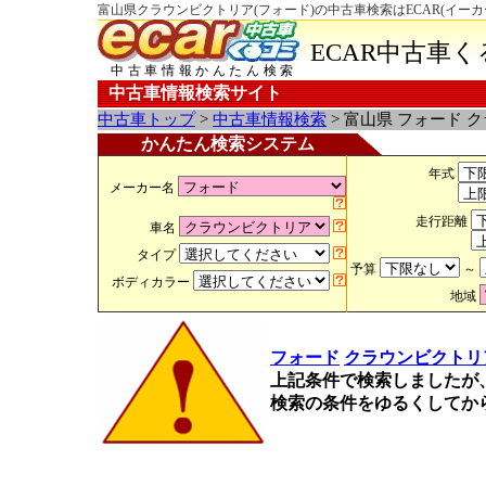
富山県クラウンビクトリア(フォード)の中古車検索はECAR(イー
ECAR中古車
中古車情報かんたん検索
中古車情報検索サイト
中古車トップ
>
中古車情報検索
> 富山県 フォード 
かんたん検索システム
年式
メーカー名
走行距離
車名
タイプ
予算
～
ボディカラー
地域
フォード
クラウンビクトリ
上記条件で検索しましたが
検索の条件をゆるくしてか