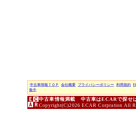
中古車情報ＴＯＰ
会社概要
プライバシーポリシー
利用規約
E
集中
中古車情報満載 中古車はECARで探せ
Copyright(C)2026 ECAR Corpration All R