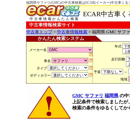
福岡県サファリ(GMC)の中古車検索はECAR(イーカー)中古車くる
ECAR中古車
中古車情報かんたん検索
中古車情報検索サイト
中古車トップ
>
中古車情報検索
> 福岡県 GMC サフ
かんたん検索システム
年式
メーカー名
走行距離
車名
タイプ
予算
～
ボディカラー
地域
GMC
サファリ
福岡県
の中
上記条件で検索しましたが
検索の条件をゆるくしてか