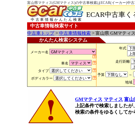
富山県マティス(GMマティス)の中古車検索はECAR(イーカー)中
ECAR中古車
中古車情報かんたん検索
中古車情報検索サイト
中古車トップ
>
中古車情報検索
> 富山県 GMマティ
かんたん検索システム
年式
メーカー名
走行距離
車名
タイプ
予算
～
ボディカラー
地域
GMマティス
マティス
富山
上記条件で検索しましたが
検索の条件をゆるくしてか