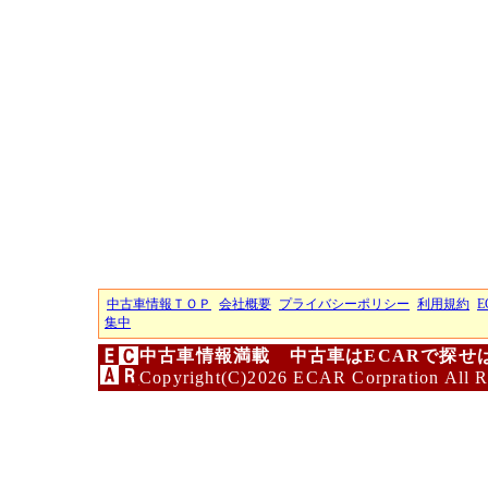
中古車情報ＴＯＰ
会社概要
プライバシーポリシー
利用規約
E
集中
中古車情報満載 中古車はECARで探せ
Copyright(C)2026 ECAR Corpration All R