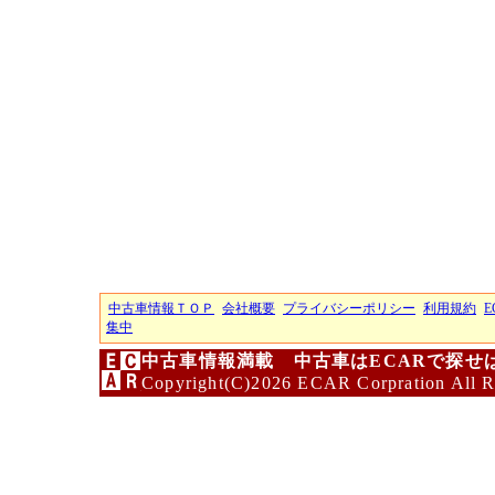
中古車情報ＴＯＰ
会社概要
プライバシーポリシー
利用規約
E
集中
中古車情報満載 中古車はECARで探せ
Copyright(C)2026 ECAR Corpration All R