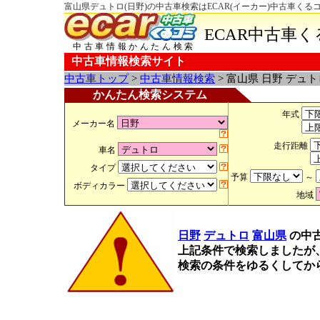
富山県デュトロ(日野)の中古車検索はECAR(イーカー)中古車くる
ECAR中古車
中古車情報かんたん検索
中古車情報検索サイト
中古車トップ
>
中古車情報検索
> 富山県 日野 デュ
かんたん検索システム
年式
メーカー名
走行距離
車名
タイプ
予算
～
ボディカラー
地域
日野
デュトロ
富山県
の中
上記条件で検索しましたが
検索の条件をゆるくしてか