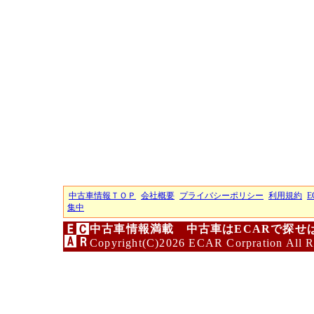
中古車情報ＴＯＰ
会社概要
プライバシーポリシー
利用規約
E
集中
中古車情報満載 中古車はECARで探せ
Copyright(C)2026 ECAR Corpration All R