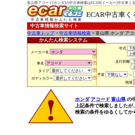
富山県アコード(ホンダ)の中古車検索はECAR(イーカー)中古車く
ECAR中古車
中古車情報かんたん検索
中古車情報検索サイト
中古車トップ
>
中古車情報検索
> 富山県 ホンダ ア
かんたん検索システム
年式
メーカー名
走行距離
車名
タイプ
予算
～
ボディカラー
地域
ホンダ
アコード
富山県
の
上記条件で検索しましたが
検索の条件をゆるくしてか