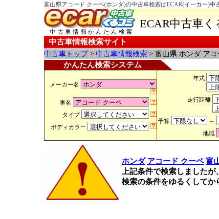
富山県アコード クーペ(ホンダ)の中古車検索はECAR(イーカー)
ECAR中古車
中古車情報かんたん検索
中古車情報検索サイト
中古車トップ
>
中古車情報検索
> 富山県 ホンダ ア
かんたん検索システム
年式
メーカー名
走行距離
車名
タイプ
予算
～
ボディカラー
地域
ホンダ
アコード クーペ
富
上記条件で検索しましたが
検索の条件をゆるくしてか