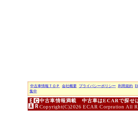
中古車情報ＴＯＰ
会社概要
プライバシーポリシー
利用規約
E
集中
中古車情報満載 中古車はECARで探せ
Copyright(C)2026 ECAR Corpration All R