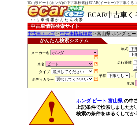
富山県ビート(ホンダ)の中古車検索はECAR(イーカー)中古車くる
ECAR中古車
中古車情報かんたん検索
中古車情報検索サイト
中古車トップ
>
中古車情報検索
> 富山県 ホンダ ビ
かんたん検索システム
年式
メーカー名
走行距離
車名
タイプ
予算
～
ボディカラー
地域
ホンダ
ビート
富山県
の中
上記条件で検索しましたが
検索の条件をゆるくしてか