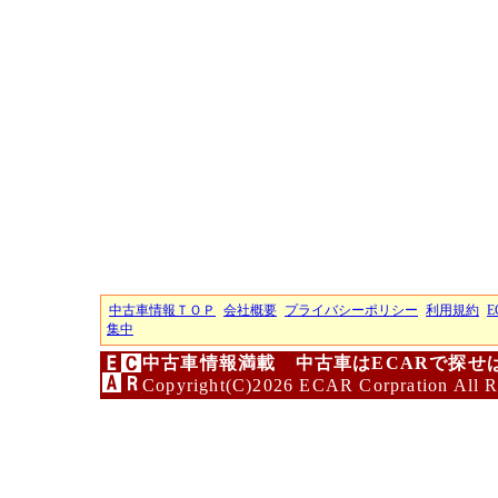
中古車情報ＴＯＰ
会社概要
プライバシーポリシー
利用規約
E
集中
中古車情報満載 中古車はECARで探せ
Copyright(C)2026 ECAR Corpration All R