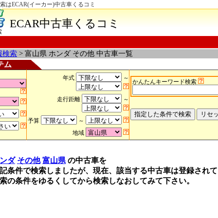
索はECAR(イーカー)中古車くるコミ
ECAR中古車くるコミ
索
報検索
> 富山県 ホンダ その他 中古車一覧
テム
年式
～
かんたんキーワード検索
走行距離
～
予算
～
地域
ンダ
その他
富山県
の中古車を
記条件で検索しましたが、現在、該当する中古車は登録されて
索の条件をゆるくしてから検索しなおしてみて下さい。