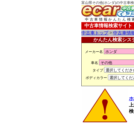
富山県その他(ホンダ)の中古車検
中古車情報かんたん検
中古車情報検索サイト
中古車トップ
>
中古車情
かんたん検索シス
メーカー名
車名
タイプ
ボディカラー
ホ
上
検