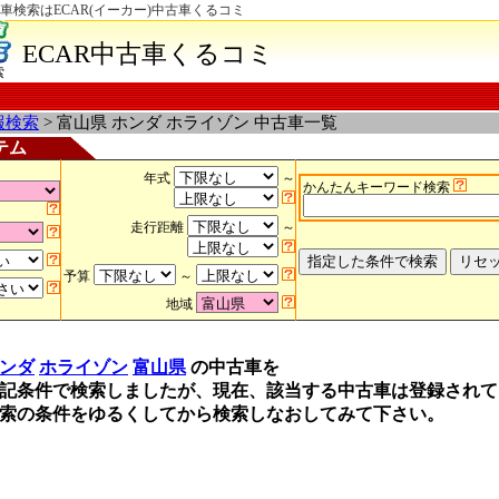
車検索はECAR(イーカー)中古車くるコミ
ECAR中古車くるコミ
索
報検索
> 富山県 ホンダ ホライゾン 中古車一覧
テム
年式
～
かんたんキーワード検索
走行距離
～
予算
～
地域
ンダ
ホライゾン
富山県
の中古車を
記条件で検索しましたが、現在、該当する中古車は登録されて
索の条件をゆるくしてから検索しなおしてみて下さい。