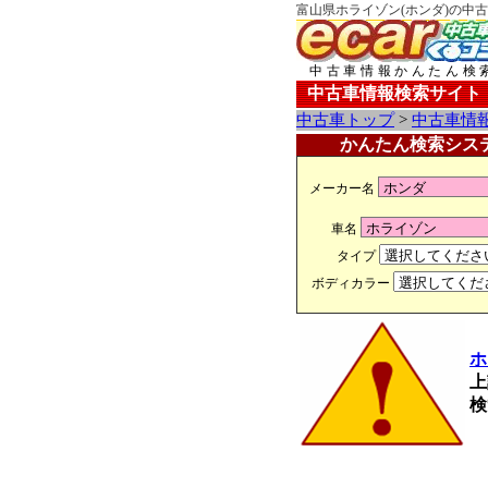
富山県ホライゾン(ホンダ)の中古
中古車情報かんたん検
中古車情報検索サイト
中古車トップ
>
中古車情
かんたん検索シス
メーカー名
車名
タイプ
ボディカラー
ホ
上
検