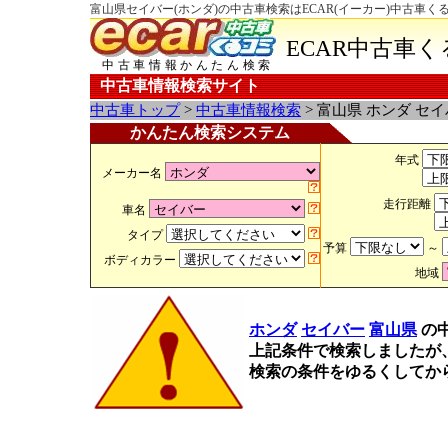
富山県セイバー(ホンダ)の中古車検索はECAR(イーカー)中古車く
ECAR中古車
中古車情報かんたん検索
中古車情報検索サイト
中古車トップ
>
中古車情報検索
> 富山県 ホンダ セ
かんたん検索システム
年式
メーカー名
走行距離
車名
タイプ
予算
～
ボディカラー
地域
ホンダ
セイバー
富山県
の
上記条件で検索しましたが
検索の条件をゆるくしてか