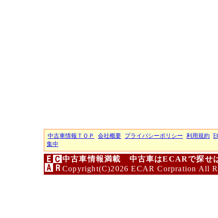
中古車情報ＴＯＰ
会社概要
プライバシーポリシー
利用規約
E
集中
中古車情報満載 中古車はECARで探せ
Copyright(C)2026 ECAR Corpration All R