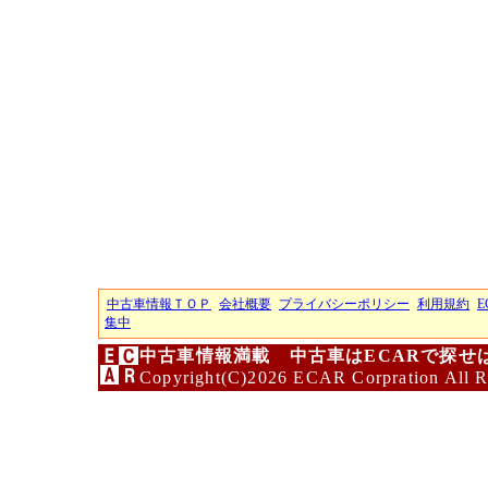
中古車情報ＴＯＰ
会社概要
プライバシーポリシー
利用規約
E
集中
中古車情報満載 中古車はECARで探せ
Copyright(C)2026 ECAR Corpration All R