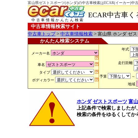
富山県ゼストスポーツ(ホンダ)の中古車検索はECAR(イーカー)中
ECAR中古車
中古車情報かんたん検索
中古車情報検索サイト
中古車トップ
>
中古車情報検索
> 富山県 ホンダ ゼ
かんたん検索システム
年式
メーカー名
走行距離
車名
タイプ
予算
～
ボディカラー
地域
ホンダ
ゼストスポーツ
富
上記条件で検索しましたが
検索の条件をゆるくしてか