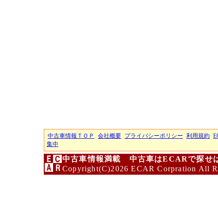
中古車情報ＴＯＰ
会社概要
プライバシーポリシー
利用規約
E
集中
中古車情報満載 中古車はECARで探せ
Copyright(C)2026 ECAR Corpration All R