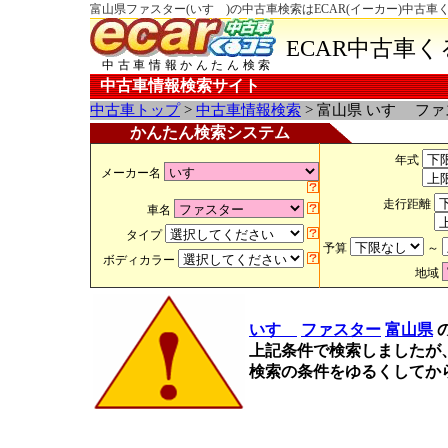
富山県ファスター(いすゞ)の中古車検索はECAR(イーカー)中古車
ECAR中古車
中古車情報かんたん検索
中古車情報検索サイト
中古車トップ
>
中古車情報検索
> 富山県 いすゞ フ
かんたん検索システム
年式
メーカー名
走行距離
車名
タイプ
予算
～
ボディカラー
地域
いすゞ
ファスター
富山県
上記条件で検索しましたが
検索の条件をゆるくしてか