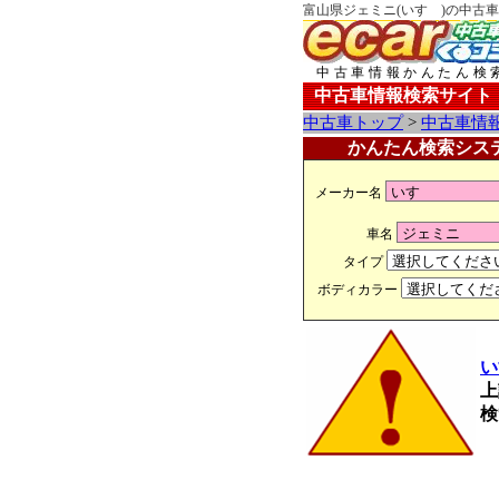
富山県ジェミニ(いすゞ)の中古車
中古車情報かんたん検
中古車情報検索サイト
中古車トップ
>
中古車情
かんたん検索シス
メーカー名
車名
タイプ
ボディカラー
い
上
検