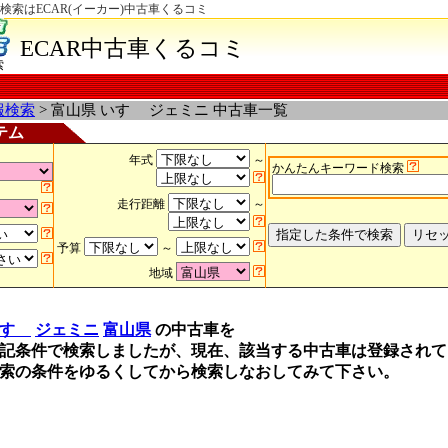
検索はECAR(イーカー)中古車くるコミ
ECAR中古車くるコミ
索
報検索
> 富山県 いすゞ ジェミニ 中古車一覧
テム
年式
～
かんたんキーワード検索
走行距離
～
予算
～
地域
すゞ
ジェミニ
富山県
の中古車を
記条件で検索しましたが、現在、該当する中古車は登録されて
索の条件をゆるくしてから検索しなおしてみて下さい。