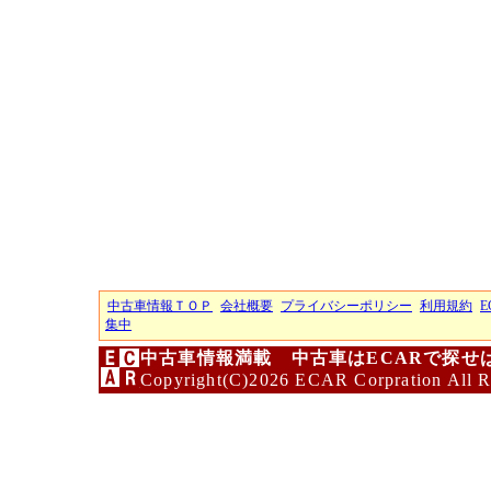
中古車情報ＴＯＰ
会社概要
プライバシーポリシー
利用規約
E
集中
中古車情報満載 中古車はECARで探せ
Copyright(C)2026 ECAR Corpration All R