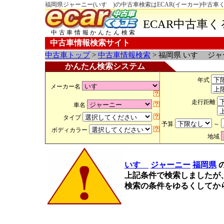
福岡県ジャーニー(いすゞ)の中古車検索はECAR(イーカー)中古車
ECAR中古車
中古車情報かんたん検索
中古車情報検索サイト
中古車トップ
>
中古車情報検索
> 福岡県 いすゞ ジ
かんたん検索システム
年式
メーカー名
走行距離
車名
タイプ
予算
～
ボディカラー
地域
いすゞ
ジャーニー
福岡県
上記条件で検索しましたが
検索の条件をゆるくしてか