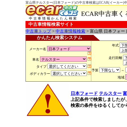
富山県テルスター(日本フォード)の中古車検索はECAR(イーカー)
ECAR中古車
中古車情報かんたん検索
中古車情報検索サイト
中古車トップ
>
中古車情報検索
> 富山県 日本フォー
かんたん検索システム
年式
メーカー名
走行距離
車名
タイプ
予算
～
ボディカラー
地域
日本フォード
テルスター
上記条件で検索しましたが
検索の条件をゆるくしてか