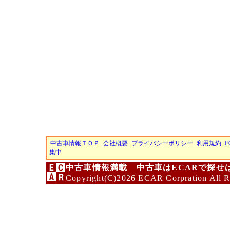
中古車情報ＴＯＰ
会社概要
プライバシーポリシー
利用規約
E
集中
中古車情報満載 中古車はECARで探せ
Copyright(C)2026 ECAR Corpration All R