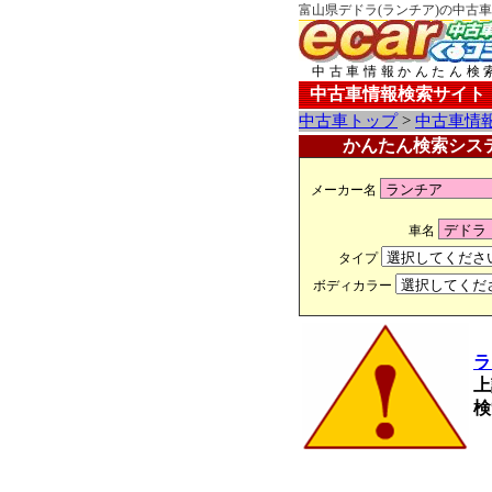
富山県デドラ(ランチア)の中古車
中古車情報かんたん検
中古車情報検索サイト
中古車トップ
>
中古車情
かんたん検索シス
メーカー名
車名
タイプ
ボディカラー
ラ
上
検