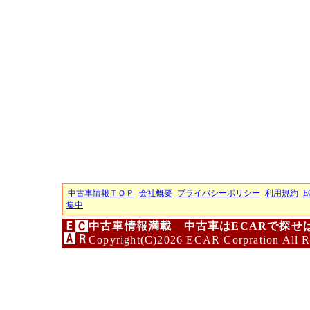
中古車情報ＴＯＰ
会社概要
プライバシーポリシー
利用規約
E
集中
中古車情報満載 中古車はECARで探せ
Copyright(C)2026 ECAR Corpration All R