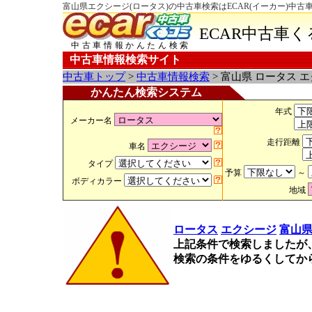
富山県エクシージ(ロータス)の中古車検索はECAR(イーカー)中古
ECAR中古車
中古車情報かんたん検索
中古車情報検索サイト
中古車トップ
>
中古車情報検索
> 富山県 ロータス 
かんたん検索システム
年式
メーカー名
走行距離
車名
タイプ
予算
～
ボディカラー
地域
ロータス
エクシージ
富山
上記条件で検索しましたが
検索の条件をゆるくしてか