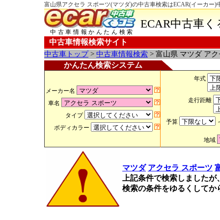
富山県アクセラ スポーツ(マツダ)の中古車検索はECAR(イーカー
ECAR中古車
中古車情報かんたん検索
中古車情報検索サイト
中古車トップ
>
中古車情報検索
> 富山県 マツダ ア
かんたん検索システム
年式
メーカー名
走行距離
車名
タイプ
予算
ボディカラー
地域
マツダ
アクセラ スポーツ
上記条件で検索しましたが
検索の条件をゆるくしてか