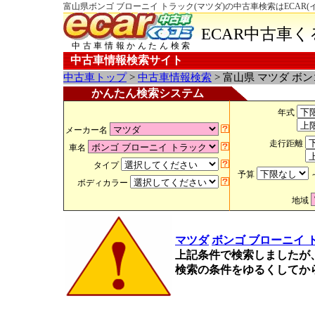
富山県ボンゴ ブローニイ トラック(マツダ)の中古車検索はECAR
ECAR中古車
中古車情報かんたん検索
中古車情報検索サイト
中古車トップ
>
中古車情報検索
> 富山県 マツダ ボ
かんたん検索システム
年式
メーカー名
走行距離
車名
タイプ
予算
ボディカラー
地域
マツダ
ボンゴ ブローニイ 
上記条件で検索しましたが
検索の条件をゆるくしてか