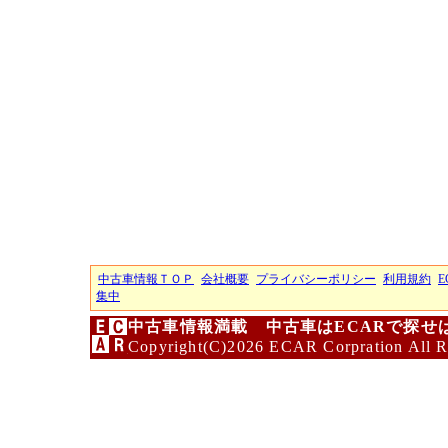
中古車情報ＴＯＰ
会社概要
プライバシーポリシー
利用規約
E
集中
中古車情報満載 中古車はECARで探せ
Copyright(C)2026 ECAR Corpration All R