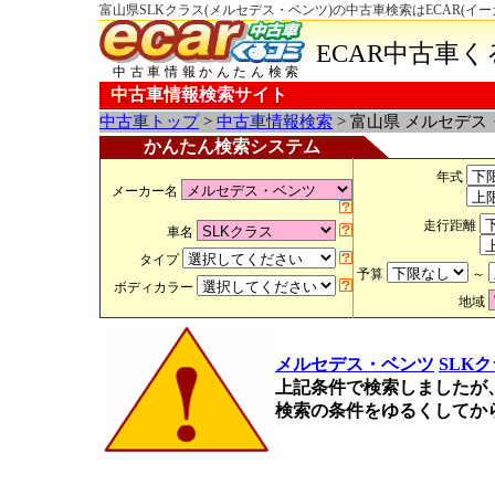
富山県SLKクラス(メルセデス・ベンツ)の中古車検索はECAR(イ
ECAR中古車
中古車情報かんたん検索
中古車情報検索サイト
中古車トップ
>
中古車情報検索
> 富山県 メルセデス
かんたん検索システム
年式
メーカー名
走行距離
車名
タイプ
予算
～
ボディカラー
地域
メルセデス・ベンツ
SLK
上記条件で検索しましたが
検索の条件をゆるくしてか