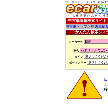
富山県セドリック ワゴン(日産)
中古車情報かんたん検
中古車情報検索サイト
中古車トップ
>
中古車情
かんたん検索シス
メーカー名
車名
タイプ
ボディカラー
日
上
検