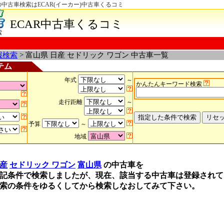
の中古車検索はECAR(イーカー)中古車くるコミ
ECAR中古車くるコミ
索
報検索
> 富山県 日産 セドリック ワゴン 中古車一覧
テム
年式
～
かんたんキーワード検索
走行距離
～
予算
～
地域
産
セドリック ワゴン
富山県
の中古車を
記条件で検索しましたが、現在、該当する中古車は登録されて
索の条件をゆるくしてから検索しなおしてみて下さい。