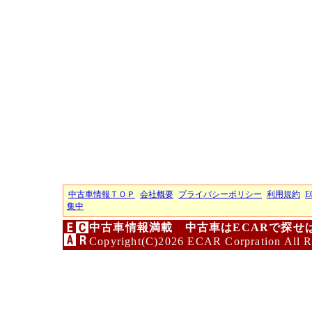
中古車情報ＴＯＰ
会社概要
プライバシーポリシー
利用規約
E
集中
中古車情報満載 中古車はECARで探せ
Copyright(C)2026 ECAR Corpration All R