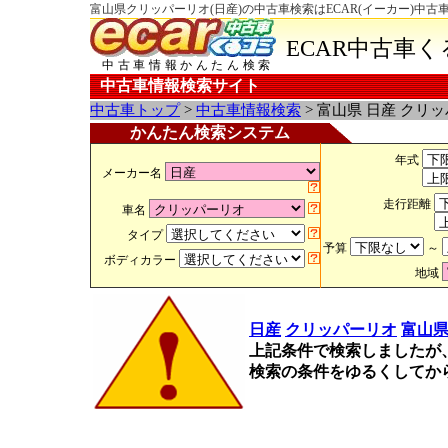
富山県クリッパーリオ(日産)の中古車検索はECAR(イーカー)中古
ECAR中古車
中古車情報かんたん検索
中古車情報検索サイト
中古車トップ
>
中古車情報検索
> 富山県 日産 クリ
かんたん検索システム
年式
メーカー名
走行距離
車名
タイプ
予算
～
ボディカラー
地域
日産
クリッパーリオ
富山
上記条件で検索しましたが
検索の条件をゆるくしてか