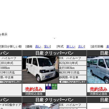
]を表示
-
 更新日が新しい順
[価格
高い
安い
] [年式
新しい
古い
] [走行距離
ーバン
日産 クリッパーバン
日産
 ハイルーフ
DX ハイルーフ
(2011)年式
H23(2011)年式
1688km
走行1883km
013年11月迄
検2013年11月迄
県- 中古車
静岡県- 中古車
売約済み
売約済み
消費税込価格
消費税込価格
ーバン
日産 クリッパーバン
日産
ー４WD集中ドア
DX ハイルーフ