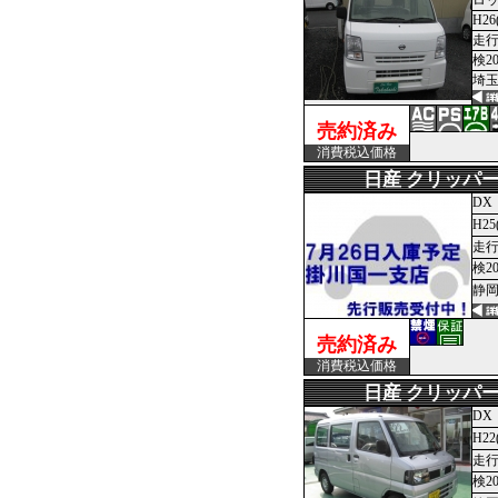
ロ
H26
走行
検2
埼玉
売約済み
消費税込価格
日産 クリッパ
DX
H25
走行
検2
静岡
売約済み
消費税込価格
日産 クリッパ
DX
H22
走行
検2