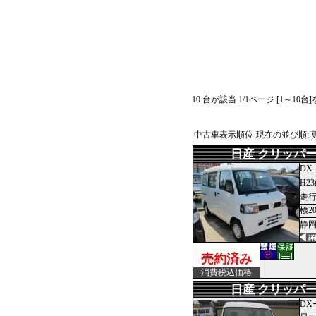
10 台が該当 1/1ページ [1～10台
中古車表示順位
現在の並び順:
日産 クリッパ
DX
H23
走行
検2
静岡
売約済み
消費税込価格
日産 クリッパ
DX