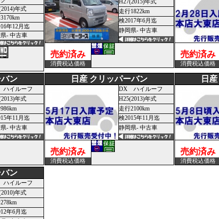
ック
H27(2015)年式
(2014)年式
走行1822km
3170km
検2017年6月迄
016年12月迄
静岡県- 中古車
県- 中古車
売約済み
売約済み
消費税込価格
消費税込価格
ーバン
日産 クリッパーバン
日産
 ハイルーフ
DX ハイルーフ
(2013)年式
H25(2013)年式
986km
走行2100km
015年11月迄
検2015年11月迄
県- 中古車
静岡県- 中古車
売約済み
売約済み
消費税込価格
消費税込価格
ーバン
 ハイルーフ
(2010)年式
278km
012年6月迄