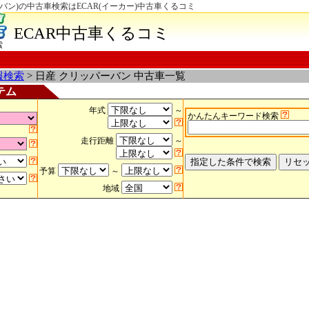
バン)の中古車検索はECAR(イーカー)中古車くるコミ
ECAR中古車くるコミ
索
報検索
> 日産 クリッパーバン 中古車一覧
テム
年式
～
かんたんキーワード検索
走行距離
～
予算
～
地域