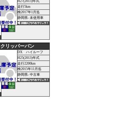
H27(2015)年式
走行5km
検2017年1月迄
静岡県- 未使用車
 クリッパーバン
DX ハイルーフ
H25(2013)年式
走行2200km
検2015年11月迄
静岡県- 中古車