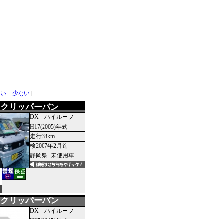
多い
少ない
]
 クリッパーバン
DX ハイルーフ
H17(2005)年式
走行38km
検2007年2月迄
静岡県- 未使用車
 クリッパーバン
DX ハイルーフ