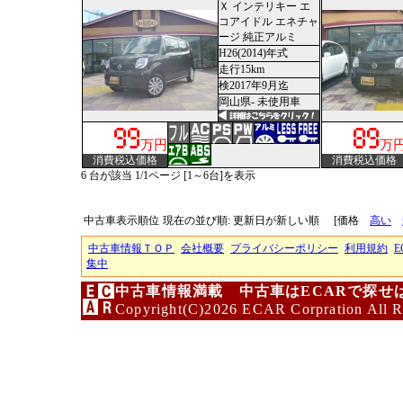
Ｘ インテリキー エ
コアイドル エネチャ
ージ 純正アルミ
H26(2014)年式
走行15km
検2017年9月迄
岡山県- 未使用車
万円
万
消費税込価格
消費税込価格
6 台が該当 1/1ページ [1～6台]を表示
中古車表示順位
現在の並び順: 更新日が新しい順
[価格
高い
中古車情報ＴＯＰ
会社概要
プライバシーポリシー
利用規約
E
集中
中古車情報満載 中古車はECARで探せ
Copyright(C)2026 ECAR Corpration All R