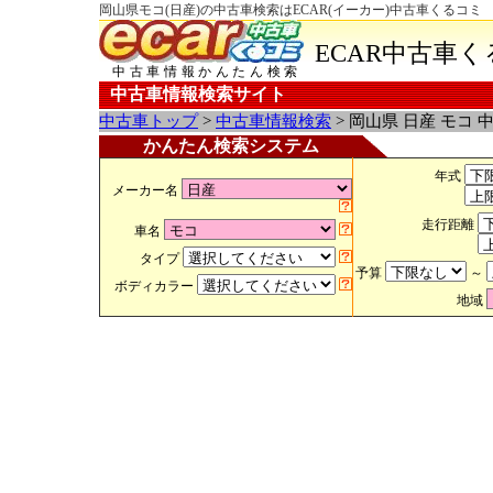
岡山県モコ(日産)の中古車検索はECAR(イーカー)中古車くるコミ
ECAR中古車
中古車情報かんたん検索
中古車情報検索サイト
中古車トップ
>
中古車情報検索
> 岡山県 日産 モコ 
かんたん検索システム
年式
メーカー名
走行距離
車名
タイプ
予算
～
ボディカラー
地域