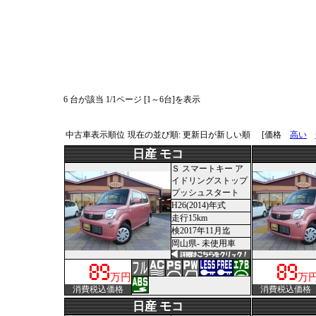
6 台が該当 1/1ページ [1～6台]を表示
中古車表示順位
現在の並び順: 更新日が新しい順
[価格
高い
日産 モコ
Ｓ スマートキー ア
イドリングストップ
プッシュスタート
H26(2014)年式
走行15km
検2017年11月迄
岡山県- 未使用車
万円
万
消費税込価格
消費税込価格
日産 モコ